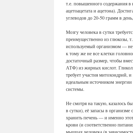
т.е. повышенного содержания в 
ацетоацетата и ацетона). Дости
углеводов до 20-50 грамм в ден
Мозгу человека в сутки требует
преимущественно из глюкозы, т.
используемый организмом — не 
к тому же не все клетки головн
достаточный размер, чтобы вмес
АТФ) из жирных кислот. Гликол
требует участия митохондрий, и 
идеальным источником энергии 
системы.
Не смотря на такую, казалось б
в сутки), её запасы в организм
хранить печень — и именно этот
крови (и соответственно питани
мышцах человека (в зависимости