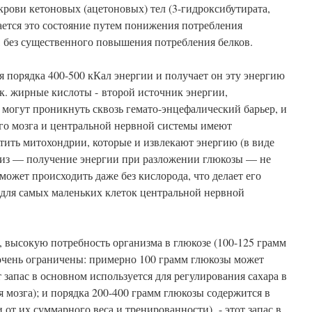
крови кетоновых (ацетоновых) тел (3-гидроксибутирата,
гается это состояние путем понижения потребления
ь, без существенного повышения потребления белков.
ся порядка 400-500 кКал энергии и получает он эту энергию
к. жирные кислоты - второй источник энергии,
могут проникнуть сквозь гемато-энцефалический барьер, и
ого мозга и центральной нервной системы имеют
тить митохондрии, которые и извлекают энергию (в виде
из — получение энергии при разложении глюкозы — не
может происходить даже без кислорода, что делает его
для самых маленьких клеток центральной нервной
ы, высокую потребность организма в глюкозе (100-125 грамм
е очень ограничены: примерно 100 грамм глюкозы может
 запас в основном используется для регулирования сахара в
я мозга); и порядка 200-400 грамм глюкозы содержится в
 от их суммарного веса и тренированности) - этот запас в