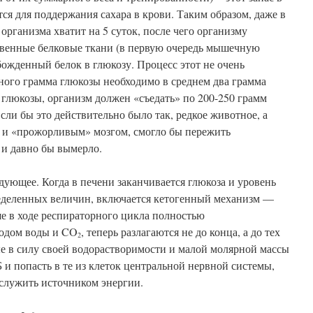
ся для поддержания сахара в крови. Таким образом, даже в
организма хватит на 5 суток, после чего организму
ственные белковые ткани (в первую очередь мышечную
божденный белок в глюкозу. Процесс этот не очень
ного грамма глюкозы необходимо в среднем два грамма
ов глюкозы, организм должен «съедать» по 200-250 грамм
сли бы это действительно было так, редкое животное, а
м и «прожорливым» мозгом, смогло бы пережить
 и давно бы вымерло.
дующее. Когда в печени заканчивается глюкоза и уровень
ределенных величин, включается кетогенный механизм —
е в ходе респираторного цикла полностью
ходом воды и CO
, теперь разлагаются не до конца, а до тех
2
е в силу своей водорастворимости и малой молярной массы
 и попасть в те из клеток центральной нервной системы,
ослужить источником энергии.