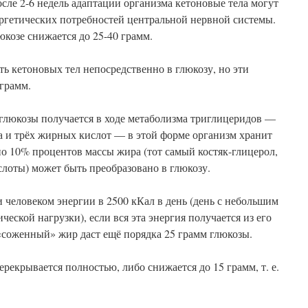
ле 2-6 недель адаптации организма кетоновые тела могут
ергетических потребностей центральной нервной системы.
юкозе снижается до 25-40 грамм.
ть кетоновых тел непосредственно в глюкозу, но эти
грамм.
 глюкозы получается в ходе метаболизма триглицеридов —
а и трёх жирных кислот — в этой форме организм хранит
о 10% процентов массы жира (тот самый костяк-глицерол,
лоты) может быть преобразовано в глюкозу.
 человеком энергии в 2500 кКал в день (день с небольшим
еской нагрузки), если вся эта энергия получается из его
«соженный» жир даст ещё порядка 25 грамм глюкозы.
рекрывается полностью, либо снижается до 15 грамм, т. е.