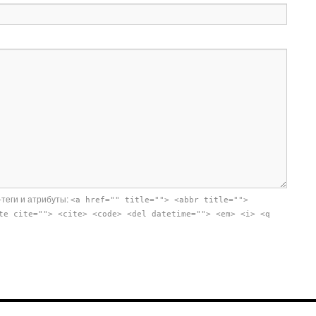
-теги и атрибуты:
<a href="" title=""> <abbr title="">
te cite=""> <cite> <code> <del datetime=""> <em> <i> <q