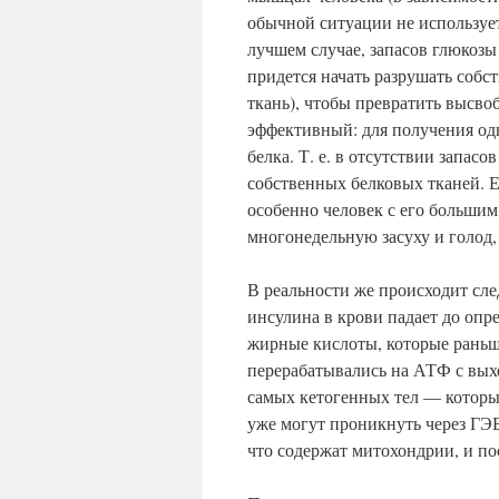
обычной ситуации не использует
лучшем случае, запасов глюкозы 
придется начать разрушать соб
ткань), чтобы превратить высво
эффективный: для получения од
белка. Т. е. в отсутствии запас
собственных белковых тканей. Е
особенно человек с его больши
многонедельную засуху и голод,
В реальности же происходит сле
инсулина в крови падает до оп
жирные кислоты, которые раньш
перерабатывались на АТФ с вы
самых кетогенных тел — которы
уже могут проникнуть через ГЭБ
что содержат митохондрии, и п